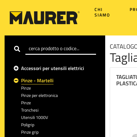
CHI
PR
SIAMO
CATALOGO
Tagli
Accessori per utensili elettrici
TAGLIATU
Pinze - Martelli
PLASTIC
Pinze
Pinze per elettronica
Pinze
Tronchesi
Utensili 1000V
Poligrip
Pinze grip