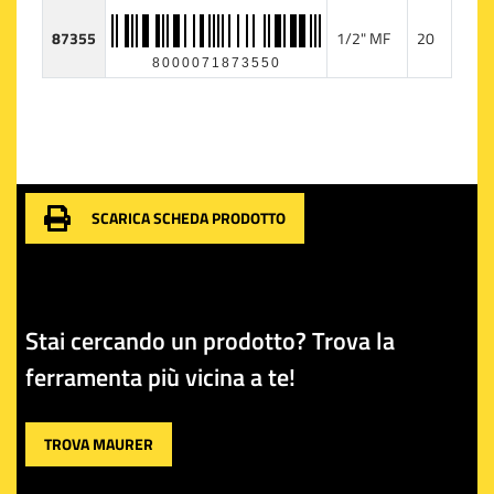
87355
1/2" MF
20
8000071873550
SCARICA SCHEDA PRODOTTO
Stai cercando un prodotto? Trova la
ferramenta più vicina a te!
TROVA MAURER