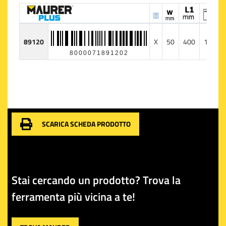
89120
X
50
400
1
20
8000071891202
SCARICA SCHEDA PRODOTTO
Stai cercando un prodotto? Trova la
ferramenta più vicina a te!