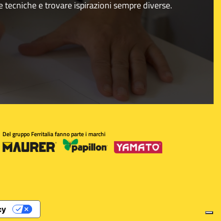
e tecniche e trovare ispirazioni sempre diverse.
Del gruppo Ferritalia fanno parte i marchi
cy