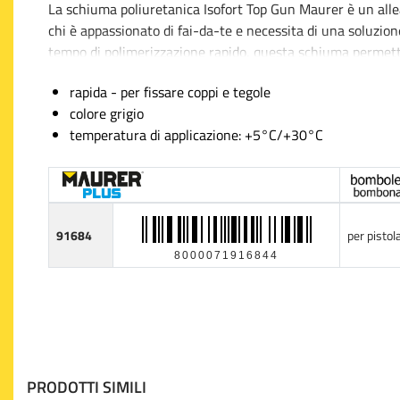
La schiuma poliuretanica Isofort Top Gun Maurer è un alleat
chi è appassionato di fai-da-te e necessita di una soluzione
tempo di polimerizzazione rapido, questa schiuma permette
professionale e duraturo.
rapida - per fissare coppi e tegole
colore grigio
La sua formula ha un colore grigio che si adatta discreta
temperatura di applicazione: +5°C/+30°C
uniforme del tetto. L'applicazione può essere eseguita in
offrendo grande flessibilità nell'adattarsi a diverse condizi
Questo prodotto è stato pensato per garantire una presa s
potrebbero causare danni o infiltrazioni. La facile gestion
91684
per pistola
Isofort Top Gun Maurer una scelta affidabile per progetti 
8000071916844
l'efficienza sono fondamentali.
PRODOTTI SIMILI