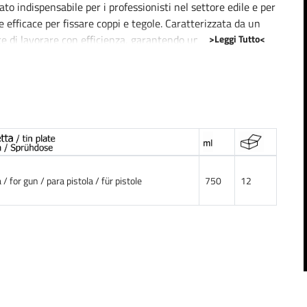
o indispensabile per i professionisti nel settore edile e per
 efficace per fissare coppi e tegole. Caratterizzata da un
>Leggi Tutto<
 di lavorare con efficienza, garantendo un risultato
mente tra le tegole, mantenendo un aspetto gradevole e
 un ampio intervallo di temperature, da +5°C a +30°C,
oni climatiche.
olida e sicura, evitando movimenti delle tegole che
e e l'ottima adesione fanno della schiuma poliuretanica
 / for gun / para pistola / für pistole
750
12
di manutenzione e costruzione del tetto, dove la qualità e