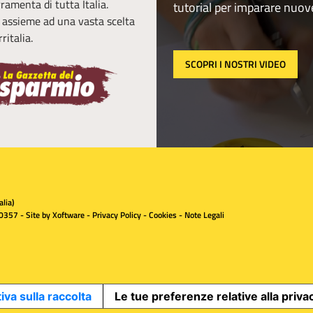
erramenta di tutta Italia.
tutorial per imparare nuov
, assieme ad una vasta scelta
ritalia.
SCOPRI I NOSTRI VIDEO
lia)
0357 - Site by
Xoftware
-
Privacy Policy
-
Cookies
-
Note Legali
iva sulla raccolta
Le tue preferenze relative alla priva