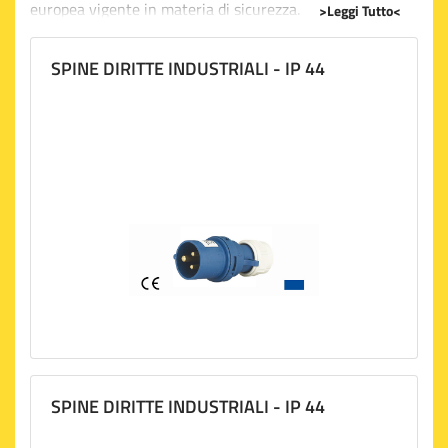
europea vigente in materia di sicurezza.
>Leggi Tutto<
I nostri articoli sono rivolti a tutti coloro che ricercano
qualità professionale e massima efficienza. Possono
SPINE DIRITTE INDUSTRIALI - IP 44
quindi essere impiegati allinterno di
cantieri edili
, in
contesti industriali ma anche in ambito civile.
La sezione
materiale elettrico industriale
di Maurer
comprende:
Spine e prese industriali
A catalogo puoi trovare spine diritte, spine schuko in
gomma e prese mobili industriali, adatte per collegare
cavi flessibili a impianti elettrici fissi. Robuste e affidabili,
si distinguono per la loro elevata facilità di cablaggio.
Adattatori
Con i nostri adattatori potrai utilizzare i tuoi
elettroutensili
e lavorare ovunque in totale sicurezza. Il
SPINE DIRITTE INDUSTRIALI - IP 44
materiale elettrico industriale
Maurer include adattatori
a 2 o 3 uscite, ideali per un impiego presso cantieri edili,