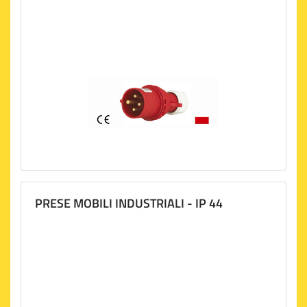
laboratori, officine e industrie.
Prolunghe e avvolgicavi
Le prolunghe con cavo di neoprene e gli avvolgicavo
industriali con disgiuntore permettono di lavorare a
distanze anche di 30 metri. Comprendono prodotti
resistenti allacqua e studiati per un uso allaperto anche
in condizioni climatiche avverse.
Quadri da cantiere
Maurer propone quadri asc da cantiere con maniglia
integrata e resistenti a urti, corrosione e agenti
atmosferici. Perfetti per cantieri edili, di costruzione o
PRESE MOBILI INDUSTRIALI - IP 44
demolizione.
Per il tuo
materiale elettrico industriale
, affidati alla
sicurezza di Maurer.